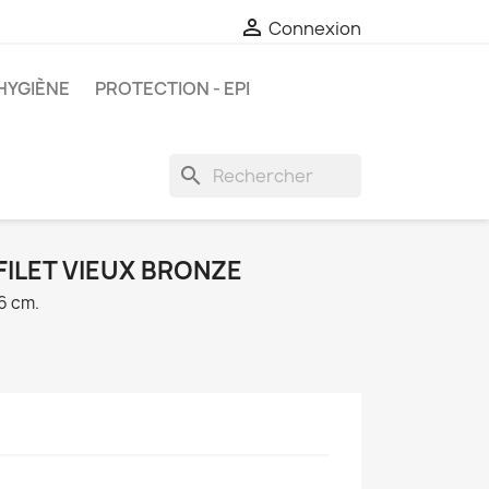

Connexion
HYGIÈNE
PROTECTION - EPI
search
 FILET VIEUX BRONZE
16 cm.