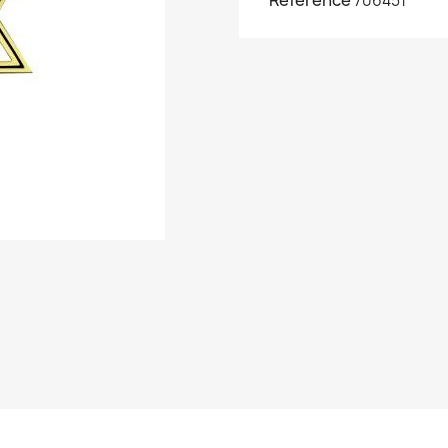
Référence
706451