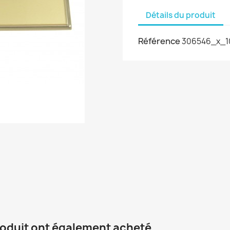
Détails du produit
Référence
306546_x_1
roduit ont également acheté...