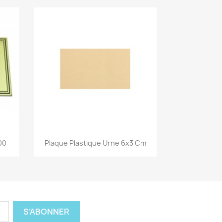
Aperçu rapide

00
Plaque Plastique Urne 6x3 Cm