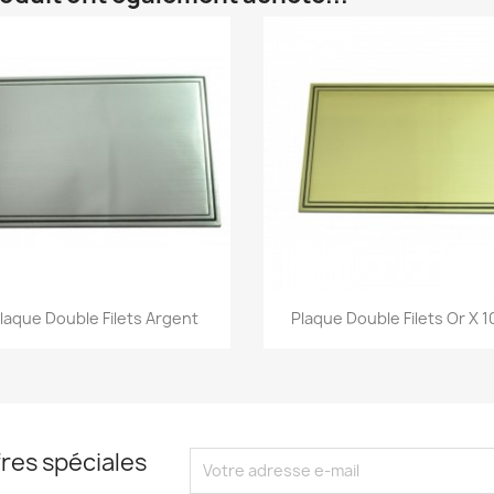
Aperçu rapide
Aperçu rapide


laque Double Filets Argent
Plaque Double Filets Or X 1
res spéciales