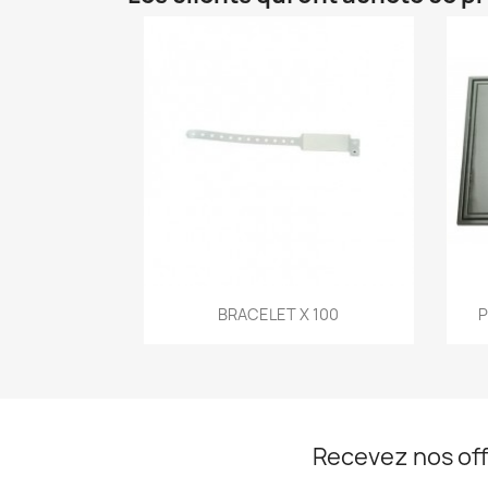
Aperçu rapide

BRACELET X 100
P
Recevez nos off