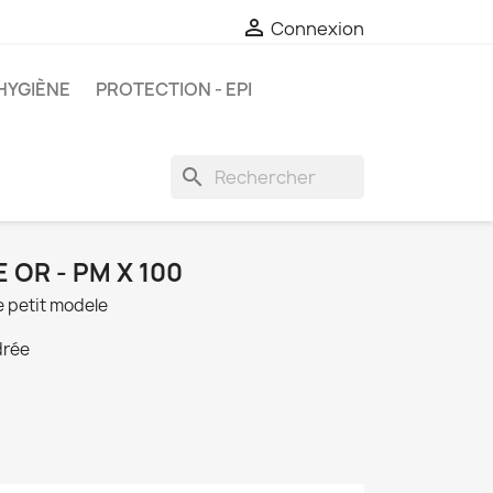

Connexion
HYGIÈNE
PROTECTION - EPI
search
OR - PM X 100
e petit modele
drée