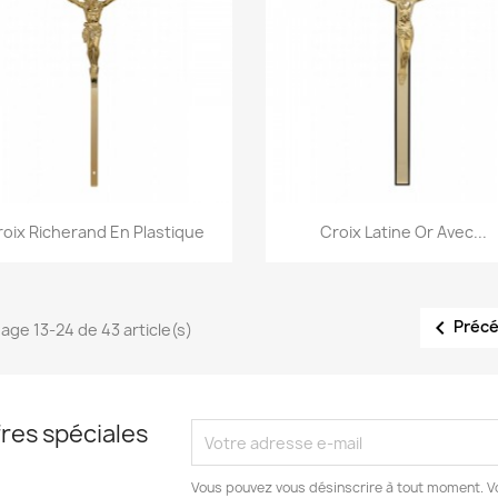
Aperçu rapide
Aperçu rapide


roix Richerand En Plastique
Croix Latine Or Avec...

Préc
hage 13-24 de 43 article(s)
res spéciales
Vous pouvez vous désinscrire à tout moment. V