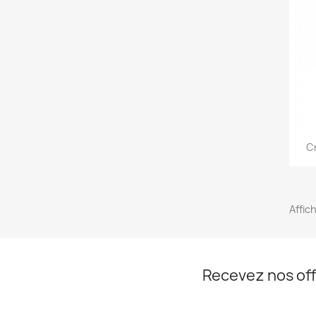
C
Affic
Recevez nos off