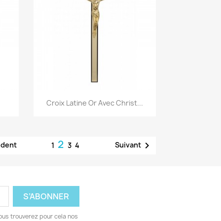
Aperçu rapide

Croix Latine Or Avec Christ...
2

édent
Suivant
1
3
4
ous trouverez pour cela nos