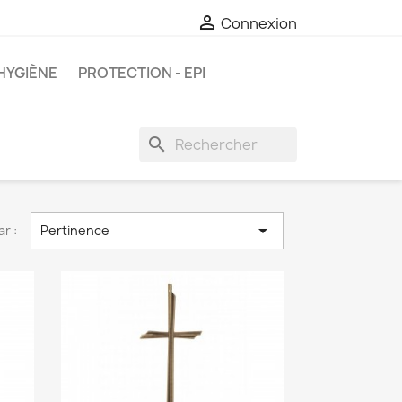

Connexion
HYGIÈNE
PROTECTION - EPI
search

ar :
Pertinence