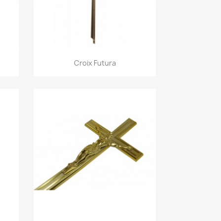
Aperçu rapide

Croix Futura
Aperçu rapide