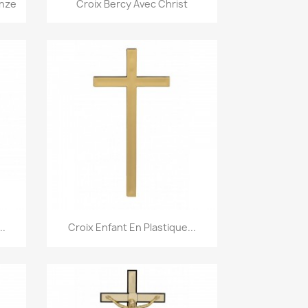

onze
Croix Bercy Avec Christ
Aperçu rapide

..
Croix Enfant En Plastique...