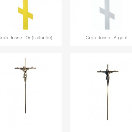
Aperçu rapide
Aperçu rapide


roix Russe - Or (Laitonée)
Croix Russe - Argent
Aperçu rapide
Aperçu rapide