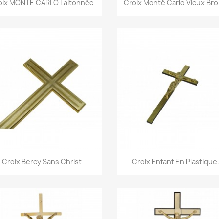


oix MONTE CARLO Laitonnée
Croix Monté Carlo Vieux Br
Aperçu rapide
Aperçu rapide


Croix Bercy Sans Christ
Croix Enfant En Plastique.